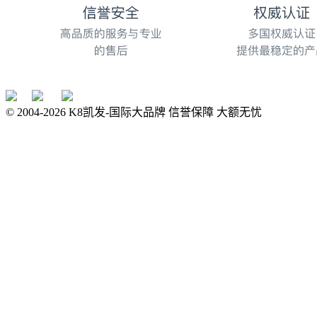
© 2004-
2026
K8凯发-国际大品牌 信誉保障 大额无忧