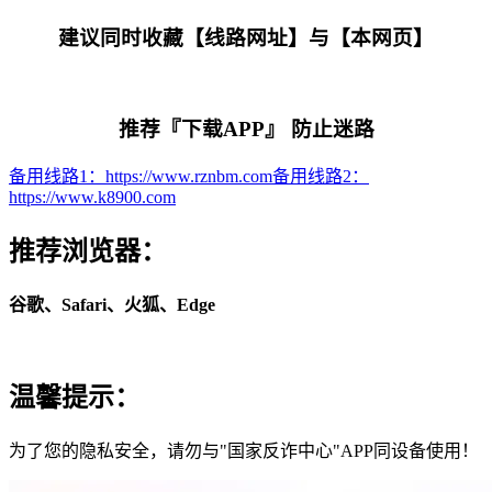
建议同时收藏【线路网址】与【本网页】
推荐『下载APP』 防止迷路
备用线路
1
：
https://www.rznbm.com
备用线路
2
：
https://www.k8900.com
推荐浏览器：
谷歌、Safari、火狐、Edge
温馨提示：
为了您的隐私安全，请勿与"国家反诈中心"APP同设备使用！